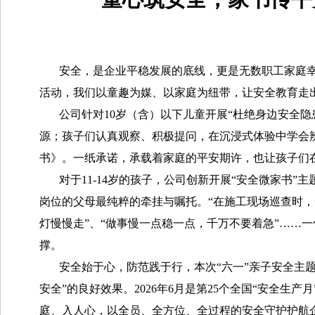
安全，是企业平稳发展的底线，更是无数职工家庭幸
活动，我们以童趣为媒、以家庭为纽带，让安全教育走
公司针对10岁（含）以下儿童开展“杜绝身边安全
源；孩子们认真观察、积极提问，在沉浸式体验中学会
书》。一纸承诺，承载着家庭的平安期许，也让孩子们
对于11-14岁的孩子，公司创新开展“安全微家书
岗位的父母最纯粹的牵挂与嘱托。“在施工现场巡查时，
灯慢慢走”、“做事慢一点稳一点，千万不要着急”……
撑。
安全始于心，防范践于行，本次“六一”亲子安全主
安全”的良好效果。2026年6月是第25个全国“安全
庭、入人心，以全员、全方位、全过程的安全守护护航